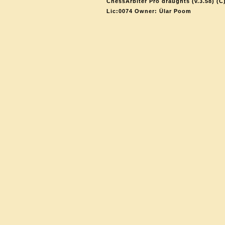
ChessArbiter Pro draughts (v.3.58) (C
Lic:0074 Owner: Ülar Poom