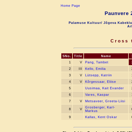
Home Page
Paunvere 2
Palamuse Kultuur/ Jõgeva Kabeklu
Ar
Cross 
SNo.
Title
Name
1
V
Pang, Tambet
2
III
Kello, Emilia
3
V
Lütsepp, Katriin
4
V
Kõrgessaar, Eliise
5
Uusimaa, Kait Evander
6
Vares, Kaspar
7
V
Metsaveer, Greeta-Liisi
Grosberger, Karl-
8
V
Markus
9
Kallas, Kent Oskar