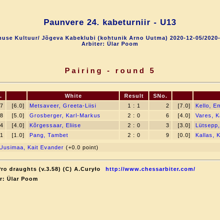
Paunvere 24. kabeturniir - U13
use Kultuur/ Jõgeva Kabeklubi (kohtunik Arno Uutma) 2020-12-05/2020
Arbiter: Ülar Poom
Pairing - round 5
.
White
Result
SNo.
7
[6.0]
Metsaveer, Greeta-Liisi
1 : 1
2
[7.0]
Kello, Em
8
[5.0]
Grosberger, Karl-Markus
2 : 0
6
[4.0]
Vares, 
4
[4.0]
Kõrgessaar, Eliise
2 : 0
3
[3.0]
Lütsepp,
1
[1.0]
Pang, Tambet
2 : 0
9
[0.0]
Kallas, 
Uusimaa, Kait Evander
(+0.0 point)
ro draughts (v.3.58) (C) A.Curyło
http://www.chessarbiter.com/
r: Ülar Poom