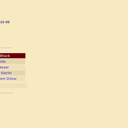
-12-05
Black
ilia
Kaspar
 Katriin
Kent Oskar