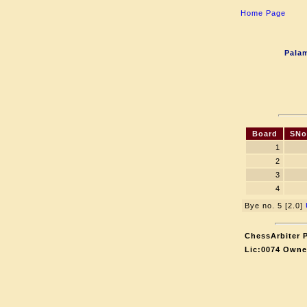
Home Page
Palam
Board
SNo
1
2
3
4
Bye no. 5 [2.0]
ChessArbiter P
Lic:0074 Owne