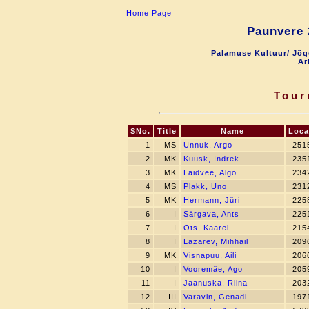
Home Page
Paunvere 
Palamuse Kultuur/ Jõg
Ar
Tour
SNo.
Title
Name
Loca
1
MS
Unnuk, Argo
251
2
MK
Kuusk, Indrek
235
3
MK
Laidvee, Algo
234
4
MS
Plakk, Uno
231
5
MK
Hermann, Jüri
225
6
I
Särgava, Ants
225
7
I
Ots, Kaarel
215
8
I
Lazarev, Mihhail
209
9
MK
Visnapuu, Aili
206
10
I
Vooremäe, Ago
205
11
I
Jaanuska, Riina
203
12
III
Varavin, Genadi
197