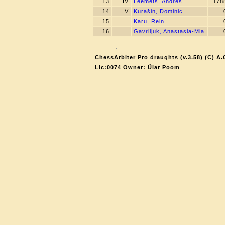
13
IV
Leemets, Andres
178
14
V
Kurašin, Dominic
15
Karu, Rein
16
Gavriljuk, Anastasia-Mia
ChessArbiter Pro draughts (v.3.58) (C) A.
Lic:0074 Owner: Ülar Poom