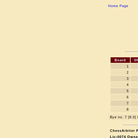
Home Page
Board
S
1
2
3
4
5
6
7
8
Bye no. 7 [8.0]
ChessArbiter P
Lic:0074 Owne