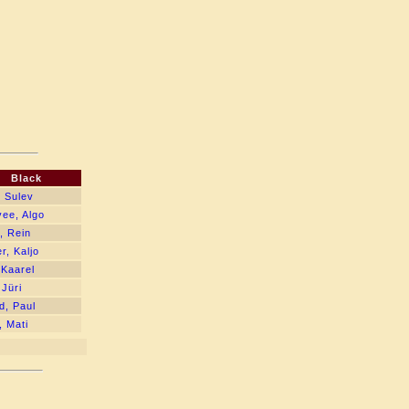
Black
, Sulev
vee, Algo
, Rein
r, Kaljo
 Kaarel
 Jüri
d, Paul
, Mati