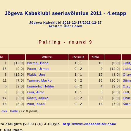
Jõgeva Kabeklubi seeriavõistlus 2011 - 4.etapp
Jõgeva Kabeklubi 2011-12-17/2011-12-17
Arbiter: Ülar Poom
Pairing - round 9
No.
White
Result
SNo.
1
[12.0]
Eerma, Enno
1 : 1
10
[9.0]
Luht
13
[9.0]
Poom, Urmas
0 : 2
2
[12.0]
Laid
3
[12.0]
Plakk, Uno
1 : 1
12
[8.0]
Orav
11
[7.0]
Tamme, Marko
0 : 2
16
[10.0]
Siime
8
[9.0]
Laumets, Heldur
0 : 2
4
[9.0]
Ots,
9
[6.0]
Laur, Aime
1 : 1
5
[8.0]
Lätt,
17
[5.0]
Koort, Jakko
0 : 2
6
[8.0]
Evar
15
[5.0]
Vinn, Kärol
0 : 2
14
[7.0]
Kure
Lokk, Kalle
(+2.0 point)
ro draughts (v.3.51) (C) A.Curyło
http://www.chessarbiter.com/
r: Ülar Poom