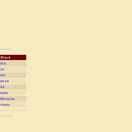
Black
ndra
uhi
nton
aidvee
okk
 Nahk
 Morozov
ermann