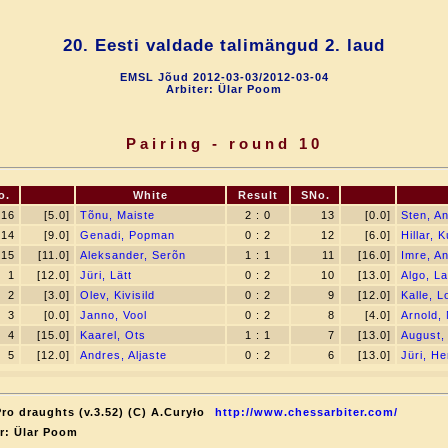
20. Eesti valdade talimängud 2. laud
EMSL Jõud 2012-03-03/2012-03-04
Arbiter: Ülar Poom
Pairing - round 10
o.
White
Result
SNo.
16
[5.0]
Tõnu, Maiste
2 : 0
13
[0.0]
Sten, A
14
[9.0]
Genadi, Popman
0 : 2
12
[6.0]
Hillar, K
15
[11.0]
Aleksander, Serõn
1 : 1
11
[16.0]
Imre, A
1
[12.0]
Jüri, Lätt
0 : 2
10
[13.0]
Algo, L
2
[3.0]
Olev, Kivisild
0 : 2
9
[12.0]
Kalle, L
3
[0.0]
Janno, Vool
0 : 2
8
[4.0]
Arnold,
4
[15.0]
Kaarel, Ots
1 : 1
7
[13.0]
August,
5
[12.0]
Andres, Aljaste
0 : 2
6
[13.0]
Jüri, H
ro draughts (v.3.52) (C) A.Curyło
http://www.chessarbiter.com/
r: Ülar Poom