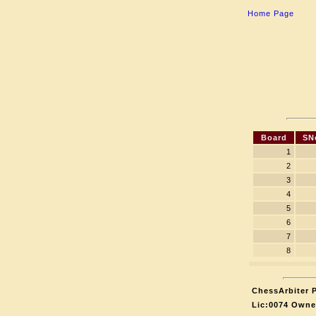
Home Page
Board
SN
1
2
3
4
5
6
7
8
ChessArbiter P
Lic:0074 Owne