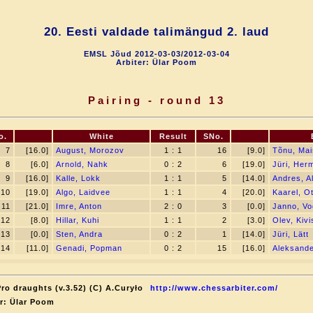
20. Eesti valdade talimängud 2. laud
EMSL Jõud 2012-03-03/2012-03-04
Arbiter: Ülar Poom
Pairing - round 13
o.
White
Result
SNo.
7
[16.0]
August, Morozov
1 : 1
16
[9.0]
Tõnu, Mai
8
[6.0]
Arnold, Nahk
0 : 2
6
[19.0]
Jüri, Her
9
[16.0]
Kalle, Lokk
1 : 1
5
[14.0]
Andres, Al
10
[19.0]
Algo, Laidvee
1 : 1
4
[20.0]
Kaarel, O
11
[21.0]
Imre, Anton
2 : 0
3
[0.0]
Janno, Vo
12
[8.0]
Hillar, Kuhi
1 : 1
2
[3.0]
Olev, Kivi
13
[0.0]
Sten, Andra
0 : 2
1
[14.0]
Jüri, Lätt
14
[11.0]
Genadi, Popman
0 : 2
15
[16.0]
Aleksande
ro draughts (v.3.52) (C) A.Curyło
http://www.chessarbiter.com/
r: Ülar Poom