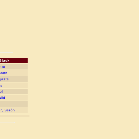
Black
ste
mann
jaste
ts
ol
sild
r, Serõn